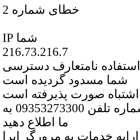
خطای شماره 2
IP شما
216.73.216.7
 استفاده نامتعارف دسترسی
شما مسدود گردیده است
ه اشتباه صورت پذیرفته است
مراتب این مسئله را از طریق شماره تلفن 09353273300 به
ما اطلاع دهید
رایه خدمات به مرورگر اپرا