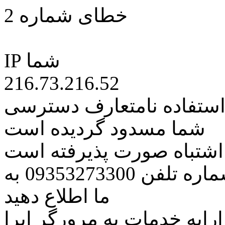
خطای شماره 2
IP شما
216.73.216.52
 استفاده نامتعارف دسترسی
شما مسدود گردیده است
ه اشتباه صورت پذیرفته است
مراتب این مسئله را از طریق شماره تلفن 09353273300 به
ما اطلاع دهید
رایه خدمات به مرورگر اپرا